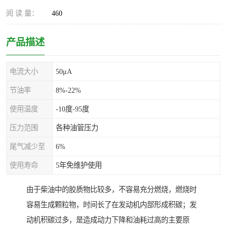
阅 读 量：
460
产品描述
电流大小
50μA
节油率
8%-22%
使用温度
-10度-95度
压力范围
各种油管压力
尾气减少至
6%
使用寿命
5年免维护使用
由于柴油中的胶质物比较多，不容易充分燃烧，燃烧时
容易生成颗粒物，时间长了在发动机内部形成积碳；发
动机积碳过多，是造成动力下降和油耗过高的主要原