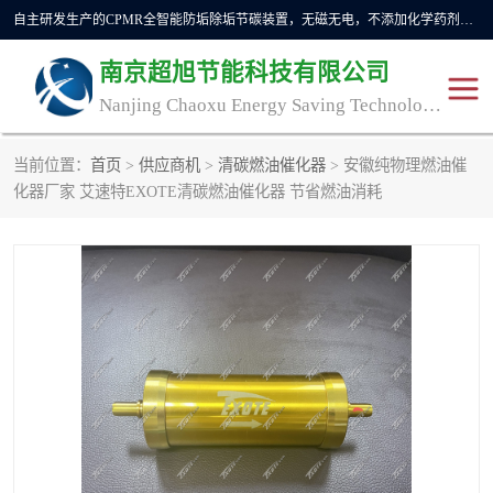
自主研发生产的CPMR全智能防垢除垢节碳装置，无磁无电，不添加化学药剂，*了国内纯物理除垢技术领域空白，其性能处于国际领先水平。广泛应用于石油炼化、钢铁冶炼、电力、煤矿、化工、供暖、压铸、汽车制造、涉水家电等行业。
南京超旭节能科技有限公司
Nanjing Chaoxu Energy Saving Technology Co., Ltd
当前位置：
首页
>
供应商机
>
清碳燃油催化器
> 安徽纯物理燃油催
CPMR
CPMR全智能防垢除垢节
化器厂家 艾速特EXOTE清碳燃油催化器 节省燃油消耗
碳装置
CPMR油田井下防垢防蜡
物理防垢器生产制造商
装置
防垢除垢
防蜡除蜡
管道除垢
锅炉除垢
防垢器
CPMR商用防垢器/家用防
垢器
工业除垢
清碳燃油催化器