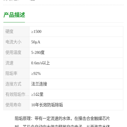
产品描述
硬度
≥1500
电流大小
50μA
使用温度
5-280度
流速
0.6m/s以上
阻垢率
≥92%
连接方式
法兰连接
有效阻垢作用距离
≥5公里
使用寿命
10年长效防垢除垢
阻垢原理：带有一定流速的水体，在撞击合金触媒芯片