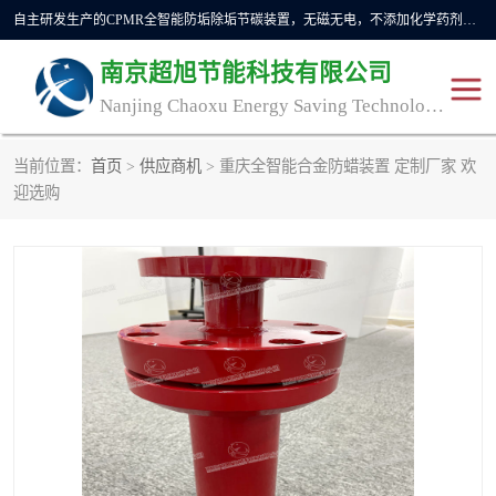
自主研发生产的CPMR全智能防垢除垢节碳装置，无磁无电，不添加化学药剂，*了国内纯物理除垢技术领域空白，其性能处于国际领先水平。广泛应用于石油炼化、钢铁冶炼、电力、煤矿、化工、供暖、压铸、汽车制造、涉水家电等行业。
南京超旭节能科技有限公司
Nanjing Chaoxu Energy Saving Technology Co., Ltd
当前位置：
首页
>
供应商机
> 重庆全智能合金防蜡装置 定制厂家 欢
CPMR
CPMR全智能防垢除垢节
迎选购
碳装置
CPMR油田井下防垢防蜡
物理防垢器生产制造商
装置
防垢除垢
防蜡除蜡
管道除垢
锅炉除垢
防垢器
CPMR商用防垢器/家用防
垢器
工业除垢
清碳燃油催化器