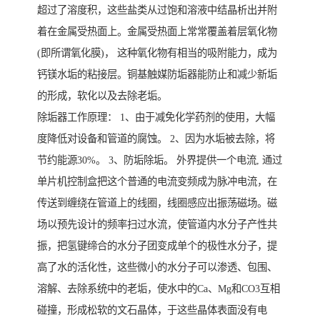
超过了溶度积，这些盐类从过饱和溶液中结晶析出并附
着在金属受热面上。金属受热面上常常覆盖着层氧化物
(即所谓氧化膜)， 这种氧化物有相当的吸附能力，成为
钙镁水垢的粘接层。铜基触媒防垢器能防止和减少新垢
的形成，软化以及去除老垢。
除垢器工作原理： 1、由于减免化学药剂的使用，大幅
度降低对设备和管道的腐蚀。 2、因为水垢被去除，将
节约能源30%。 3、防垢除垢。 外界提供一个电流, 通过
单片机控制盒把这个普通的电流变频成为脉冲电流，在
传送到缠绕在管道上的线圈，线圈感应出振荡磁场。磁
场以预先设计的频率扫过水流，使管道内水分子产性共
振，把氢键缔合的水分子团变成单个的极性水分子，提
高了水的活化性，这些微小的水分子可以渗透、包围、
溶解、去除系统中的老垢，使水中的Ca、Mg和CO3互相
碰撞，形成松软的文石晶体，于这些晶体表面没有电