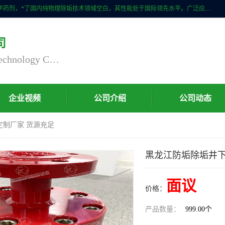
自主研发生产的CPMR全智能防垢除垢节碳装置，无磁无电，不添加化学药剂，*了国内纯物理除垢技术领域空白，其性能处于国际领先水平。广泛应用于石油炼化、钢铁冶炼、电力、煤矿、化工、供暖、压铸、汽车制造、涉水家电等行业。
司
Nanjing Chaoxu Energy Saving Technology Co., Ltd
企业视频
公司介绍
公司动态
定制厂家 货源充足
黑龙江防垢除垢井下
面议
价格：
产品数量：
999.00个