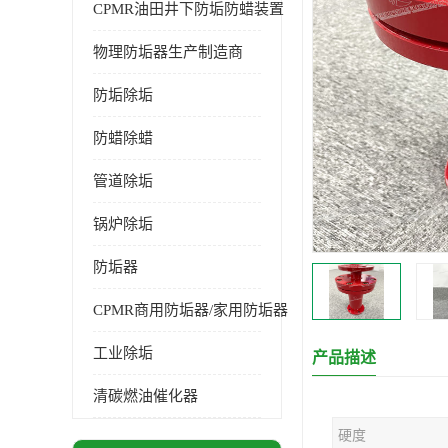
CPMR油田井下防垢防蜡装置
物理防垢器生产制造商
防垢除垢
防蜡除蜡
管道除垢
锅炉除垢
防垢器
CPMR商用防垢器/家用防垢器
工业除垢
产品描述
清碳燃油催化器
硬度