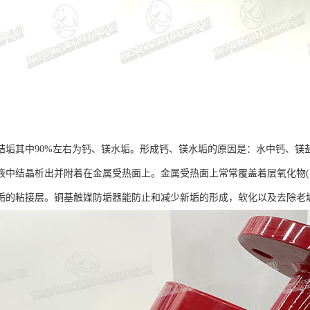
结垢其中90%左右为钙、镁水垢。形成钙、镁水垢的原因是：水中钙、镁
液中结晶析出并附着在金属受热面上。金属受热面上常常覆盖着层氧化物(
垢的粘接层。铜基触媒防垢器能防止和减少新垢的形成，软化以及去除老