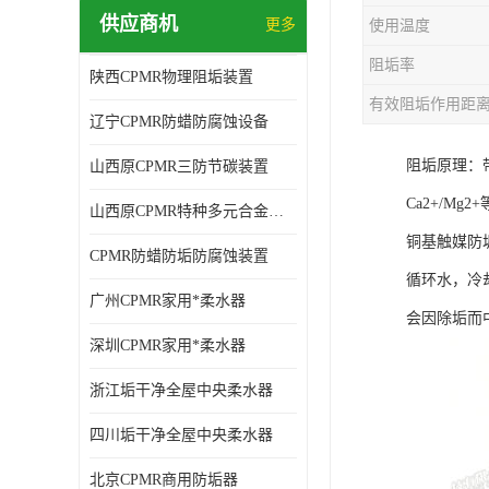
供应商机
更多
使用温度
阻垢率
陕西CPMR物理阻垢装置
有效阻垢作用距
辽宁CPMR防蜡防腐蚀设备
阻垢原理：
山西原CPMR三防节碳装置
Ca2+/
山西原CPMR特种多元合金防垢除垢设备
铜基触媒防
CPMR防蜡防垢防腐蚀装置
循环水，冷
广州CPMR家用*柔水器
会因除垢而
深圳CPMR家用*柔水器
浙江垢干净全屋中央柔水器
四川垢干净全屋中央柔水器
北京CPMR商用防垢器