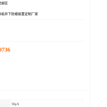
建邺区
除垢井下防蜡装置定制厂家
9736
50μA