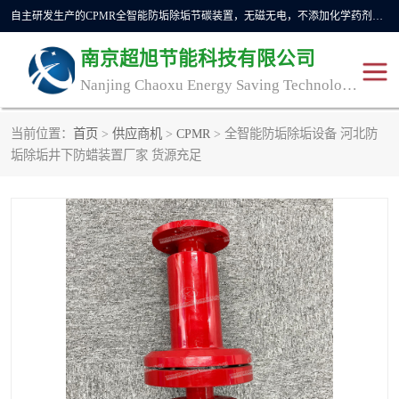
自主研发生产的CPMR全智能防垢除垢节碳装置，无磁无电，不添加化学药剂，*了国内纯物理除垢技术领域空白，其性能处于国际领先水平。广泛应用于石油炼化、钢铁冶炼、电力、煤矿、化工、供暖、压铸、汽车制造、涉水家电等行业。
南京超旭节能科技有限公司
Nanjing Chaoxu Energy Saving Technology Co., Ltd
当前位置：
首页
>
供应商机
>
CPMR
> 全智能防垢除垢设备 河北防
CPMR
CPMR全智能防垢除垢节
垢除垢井下防蜡装置厂家 货源充足
碳装置
CPMR油田井下防垢防蜡
物理防垢器生产制造商
装置
防垢除垢
防蜡除蜡
管道除垢
锅炉除垢
防垢器
CPMR商用防垢器/家用防
垢器
工业除垢
清碳燃油催化器