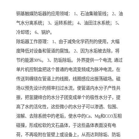
铜基触媒防垢器的应用领域： 1、石油集输管线； 2、油
气水分离系统； 3、运转系统； 4、油田注水系统； 5、
冷却塔； 6、锅炉。
除垢器工作原理： 1、由于减免化学药剂的使用，大幅
度降低对设备和管道的腐蚀。 2、因为水垢被去除，将
节约能源30%。 3、防垢除垢。 外界提供一个电流, 通过
单片机控制盒把这个普通的电流变频成为脉冲电流，在
传送到缠绕在管道上的线圈，线圈感应出振荡磁场。磁
场以预先设计的频率扫过水流，使管道内水分子产性共
振，把氢键缔合的水分子团变成单个的极性水分子，提
高了水的活化性，这些微小的水分子可以渗透、包围、
溶解、去除系统中的老垢，使水中的Ca、Mg和CO3互相
碰撞，形成松软的文石晶体，于这些晶体表面没有电
荷，不再吸附在管壁上或设备上，从而达到除垢、防垢