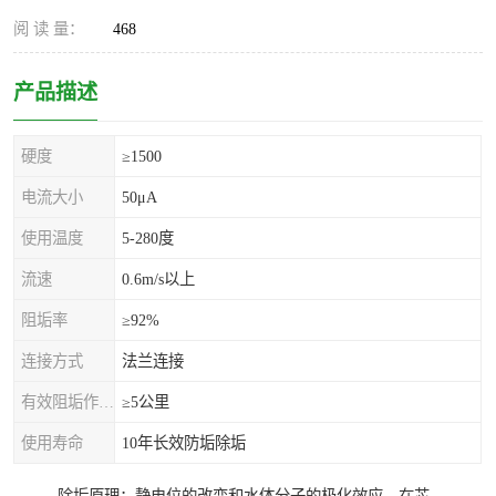
阅 读 量：
468
产品描述
硬度
≥1500
电流大小
50μA
使用温度
5-280度
流速
0.6m/s以上
阻垢率
≥92%
连接方式
法兰连接
有效阻垢作用距离
≥5公里
使用寿命
10年长效防垢除垢