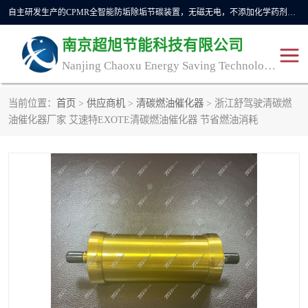
自主研发生产的CPMR全智能防垢除垢节碳装置，无磁无电，不添加化学药剂，*了国内纯物理除垢技术领域空白，其性能处于国际领先水平。广泛应用于石油炼化、钢铁冶炼、电力、煤矿、化工、供暖、压铸、汽车制造、涉水家电等行业。
南京超旭节能科技有限公司
Nanjing Chaoxu Energy Saving Technology Co., Ltd
当前位置：
首页
>
供应商机
>
清碳燃油催化器
> 浙江舒驾驶清碳燃
CPMR
CPMR全智能防垢除垢节
油催化器厂家 艾速特EXOTE清碳燃油催化器 节省燃油消耗
碳装置
CPMR油田井下防垢防蜡
物理防垢器生产制造商
装置
防垢除垢
防蜡除蜡
管道除垢
锅炉除垢
防垢器
CPMR商用防垢器/家用防
垢器
工业除垢
清碳燃油催化器