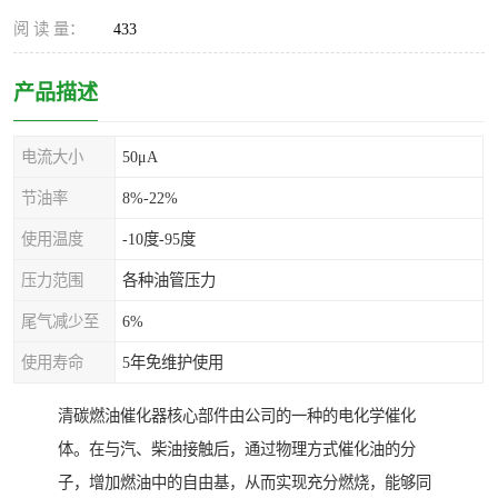
阅 读 量：
433
产品描述
电流大小
50μA
节油率
8%-22%
使用温度
-10度-95度
压力范围
各种油管压力
尾气减少至
6%
使用寿命
5年免维护使用
清碳燃油催化器核心部件由公司的一种的电化学催化
体。在与汽、柴油接触后，通过物理方式催化油的分
子，增加燃油中的自由基，从而实现充分燃烧，能够同