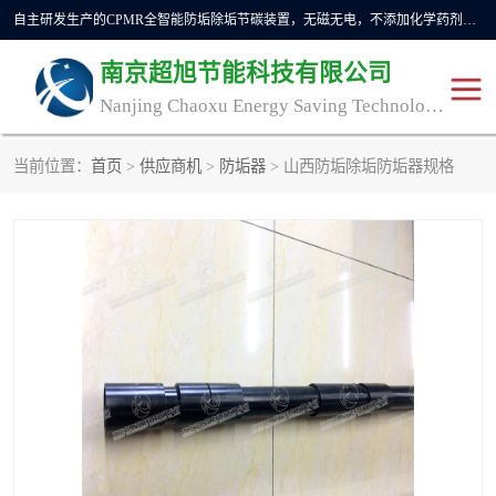
自主研发生产的CPMR全智能防垢除垢节碳装置，无磁无电，不添加化学药剂，*了国内纯物理除垢技术领域空白，其性能处于国际领先水平。广泛应用于石油炼化、钢铁冶炼、电力、煤矿、化工、供暖、压铸、汽车制造、涉水家电等行业。
南京超旭节能科技有限公司
Nanjing Chaoxu Energy Saving Technology Co., Ltd
当前位置：
首页
>
供应商机
>
防垢器
> 山西防垢除垢防垢器规格
CPMR
CPMR全智能防垢除垢节
碳装置
CPMR油田井下防垢防蜡
物理防垢器生产制造商
装置
防垢除垢
防蜡除蜡
管道除垢
锅炉除垢
防垢器
CPMR商用防垢器/家用防
垢器
工业除垢
清碳燃油催化器