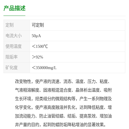
产品描述
定制
可定制
电流大小
50μA
使用温度
＜1500℃
阻垢率
＞92%
矿化度
＜350000mg/L
改变物性，使产液的流速、流态、温度、压力、粘度、
气液相溶解度、固液相混混合度、晶体析出温度、吸附
生长环境，烃类组分的微观结构等，产生一系列物理及
化学变化，使产液高度融溶并乳化，达到降低粘度、增
加流动能力、防止油管结蜡、结垢、提高泵效、增加油
井产量的目的，起到防蜡防垢降粘增油的显著效果。