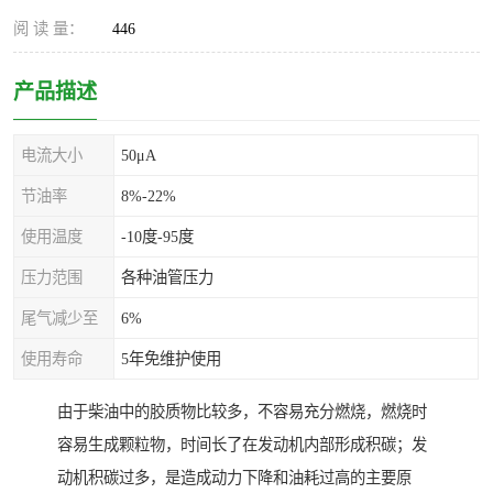
阅 读 量：
446
产品描述
电流大小
50μA
节油率
8%-22%
使用温度
-10度-95度
压力范围
各种油管压力
尾气减少至
6%
使用寿命
5年免维护使用
由于柴油中的胶质物比较多，不容易充分燃烧，燃烧时
容易生成颗粒物，时间长了在发动机内部形成积碳；发
动机积碳过多，是造成动力下降和油耗过高的主要原