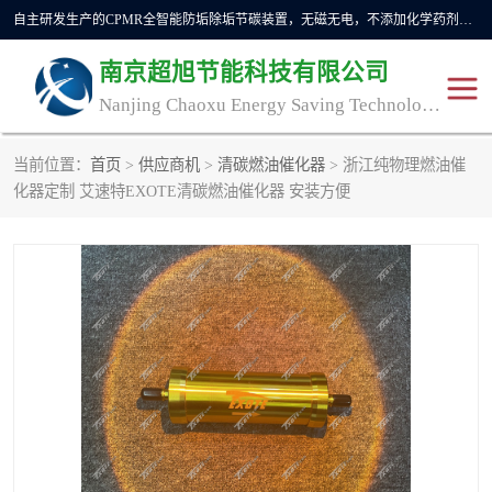
自主研发生产的CPMR全智能防垢除垢节碳装置，无磁无电，不添加化学药剂，*了国内纯物理除垢技术领域空白，其性能处于国际领先水平。广泛应用于石油炼化、钢铁冶炼、电力、煤矿、化工、供暖、压铸、汽车制造、涉水家电等行业。
南京超旭节能科技有限公司
Nanjing Chaoxu Energy Saving Technology Co., Ltd
当前位置：
首页
>
供应商机
>
清碳燃油催化器
> 浙江纯物理燃油催
CPMR
CPMR全智能防垢除垢节
化器定制 艾速特EXOTE清碳燃油催化器 安装方便
碳装置
CPMR油田井下防垢防蜡
物理防垢器生产制造商
装置
防垢除垢
防蜡除蜡
管道除垢
锅炉除垢
防垢器
CPMR商用防垢器/家用防
垢器
工业除垢
清碳燃油催化器