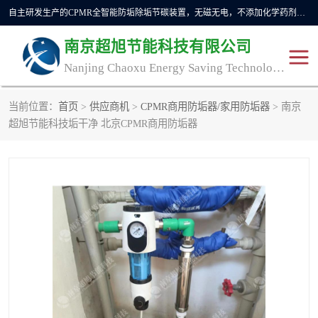
自主研发生产的CPMR全智能防垢除垢节碳装置，无磁无电，不添加化学药剂，*了国内纯物理除垢技术领域空白，其性能处于国际领先水平。广泛应用于石油炼化、钢铁冶炼、电力、煤矿、化工、供暖、压铸、汽车制造、涉水家电等行业。
南京超旭节能科技有限公司
Nanjing Chaoxu Energy Saving Technology Co., Ltd
当前位置：
首页
>
供应商机
>
CPMR商用防垢器/家用防垢器
> 南京
CPMR
CPMR全智能防垢除垢节
超旭节能科技垢干净 北京CPMR商用防垢器
碳装置
CPMR油田井下防垢防蜡
物理防垢器生产制造商
装置
防垢除垢
防蜡除蜡
管道除垢
锅炉除垢
防垢器
CPMR商用防垢器/家用防
垢器
工业除垢
清碳燃油催化器