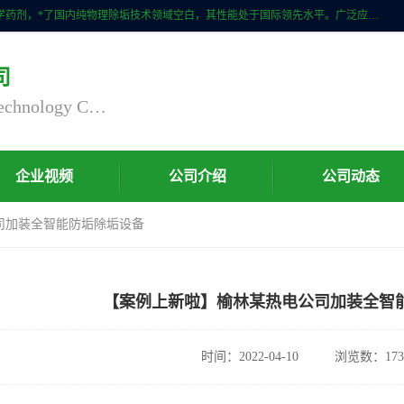
自主研发生产的CPMR全智能防垢除垢节碳装置，无磁无电，不添加化学药剂，*了国内纯物理除垢技术领域空白，其性能处于国际领先水平。广泛应用于石油炼化、钢铁冶炼、电力、煤矿、化工、供暖、压铸、汽车制造、涉水家电等行业。
司
Nanjing Chaoxu Energy Saving Technology Co., Ltd
企业视频
公司介绍
公司动态
司加装全智能防垢除垢设备
【案例上新啦】榆林某热电公司加装全智
时间：2022-04-10
浏览数：173