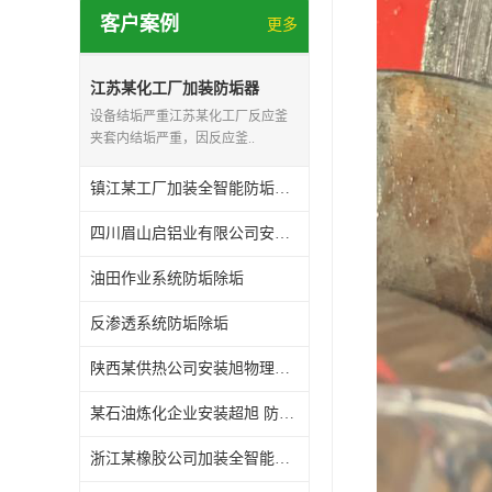
客户案例
更多
江苏某化工厂加装防垢器
设备结垢严重江苏某化工厂反应釜
夹套内结垢严重，因反应釜..
镇江某工厂加装全智能防垢除垢设备
四川眉山启铝业有限公司安装全智能除垢防垢设备
油田作业系统防垢除垢
反渗透系统防垢除垢
陕西某供热公司安装旭物理防垢除垢器一年后拆机检查！
某石油炼化企业安装超旭 防垢除垢设备
浙江某橡胶公司加装全智能物理防垢除垢设备